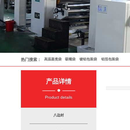
高温蒸煮袋
镀铝包装袋
铝箔包装袋
热门搜索：
吸嘴袋
产品详情
——
● ——
Product details
八边封